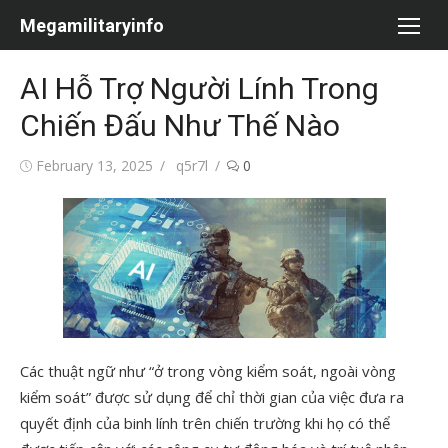
Skip
Megamilitaryinfo
to
content
AI Hỗ Trợ Người Lính Trong
Chiến Đấu Như Thế Nào
Posted
Author
February 13, 2025
q5r7l
0
on
Các thuật ngữ như “ở trong vòng kiểm soát, ngoài vòng
kiểm soát” được sử dụng để chỉ thời gian của việc đưa ra
quyết định của binh lính trên chiến trường khi họ có thể