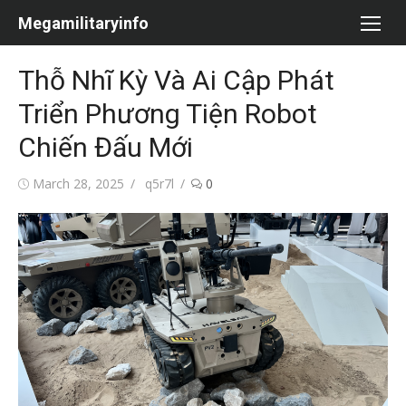
Skip
Megamilitaryinfo
to
content
Thỗ Nhĩ Kỳ Và Ai Cập Phát
Triển Phương Tiện Robot
Chiến Đấu Mới
Posted
Author
March 28, 2025
q5r7l
0
on