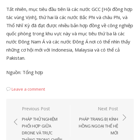
Tất nhiên, mục tiêu đầu tiên là các nước GCC [Hội đồng hợp
tác vùng Vịnh], thứ hai là các nước Bắc Phi và châu Phi, và
Thổ Nhĩ Kỳ đã đạt được nhiều bản hợp đồng về công nghiệp
quốc phòng trong khu vực này và mục tiêu thứ ba là các
nước Đông Nam Á và các nước Đông Á nơi có thể nhìn thấy
những cơ hội mới với Indonesia, Malaysia và có thể cả
Pakistan.
Nguồn: Tổng hợp
Leave a comment
Post
Previous Post
Next Post
navigation
PHÁP THỬ NGHIỆM
PHÁP TRANG BỊ KÍNH
PHỐI HỢP GIỮA
HỒNG NGOẠI THẾ HỆ
DRONE VÀ TRỰC
MỚI
THĂNG TRONG CHIẾN